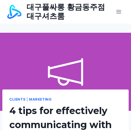
Skip
대구풀싸롱 황금동주점
to
대구셔츠룸
content
CLIENTS
|
MARKETING
4 tips for effectively
communicating with