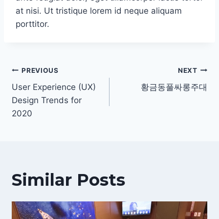
at nisi. Ut tristique lorem id neque aliquam
porttitor.
Post
PREVIOUS
NEXT
navigation
User Experience (UX)
황금동풀싸롱주대
Design Trends for
2020
Similar Posts