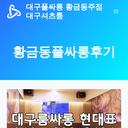
Skip
대구풀싸롱 황금동주점
to
대구셔츠룸
content
황금동풀싸롱후기