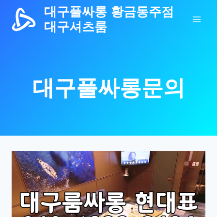
Skip
대구풀싸롱 황금동주점
to
대구셔츠룸
content
대구풀싸롱문의